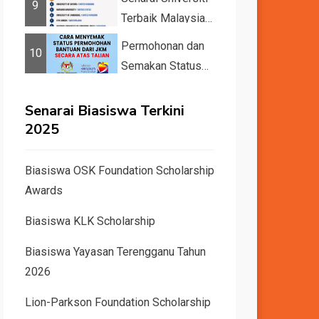
9
Terbaik Malaysia
dan Dunia Tahun
Permohonan dan
10
2026 &#82...
Semakan Status
11 Kategori
Bantuan JKM
Senarai Biasiswa Terkini
2025
2025
Biasiswa OSK Foundation Scholarship
Awards
Biasiswa KLK Scholarship
Biasiswa Yayasan Terengganu Tahun
2026
Lion-Parkson Foundation Scholarship