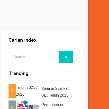
Carian Index
Search
SEARCH
for:
Trending
Senarai Syarikat
1
GLC Tahun 2025 /
2026
Permohonan
2