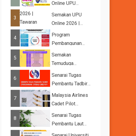
Online UPU
2026/2027
Semakan UPU
3
Online 2026 |
Tawaran
Program
4
Kemasukan ke
Pembangunan
IPTA Sesi 2026...
Bakat Muda (YTP)
Semakan
5
MARA 2026 –
Temuduga
Semaka...
UPUOnline Sesi
Senarai Tugas
6
2026/2027
Pembantu Tadbir
(Perkeranian/Operasi)
Malaysia Airlines
7
Gred N1
Cadet Pilot
Recruitment
Senarai Tugas
8
Pembantu Laut
Gred A1
Senarai Universiti