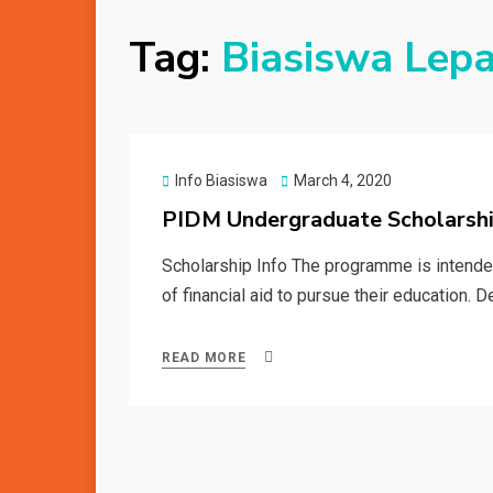
Tag:
Biasiswa Lep
Posted
Info Biasiswa
March 4, 2020
on
PIDM Undergraduate Scholarsh
Scholarship Info The programme is intende
of financial aid to pursue their education. 
READ MORE