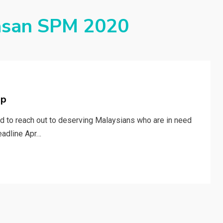
asan SPM 2020
ip
d to reach out to deserving Malaysians who are in need
Deadline Apr…