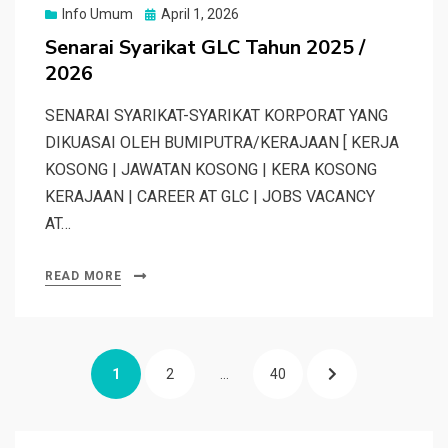
Posted
Info Umum
April 1, 2026
on
Senarai Syarikat GLC Tahun 2025 /
2026
SENARAI SYARIKAT-SYARIKAT KORPORAT YANG
DIKUASAI OLEH BUMIPUTRA/KERAJAAN [ KERJA
KOSONG | JAWATAN KOSONG | KERA KOSONG
KERAJAAN | CAREER AT GLC | JOBS VACANCY
AT…
READ MORE
Posts
PAGE
PAGE
PAGE
NEXT
1
2
…
40
pagination
PAGE