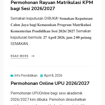
Permohonan Rayuan Matrikulasi KPM
bagi Sesi 2026/2027
Semakan keputusan DIBUKA! 𝐒𝐞𝐦𝐚𝐤𝐚𝐧 𝐊𝐞𝐩𝐮𝐭𝐮𝐬𝐚𝐧
𝐂𝐚𝐥𝐨𝐧 𝐉𝐚𝐲𝐚 𝐛𝐚𝐠𝐢 𝐊𝐞𝐦𝐚𝐬𝐮𝐤𝐚𝐧 𝐏𝐫𝐨𝐠𝐫𝐚𝐦 𝐌𝐚𝐭𝐫𝐢𝐤𝐮𝐥𝐚𝐬𝐢
𝐊𝐞𝐦𝐞𝐧𝐭𝐞𝐫𝐢𝐚𝐧 𝐏𝐞𝐧𝐝𝐢𝐝𝐢𝐤𝐚𝐧 𝐒𝐞𝐬𝐢 𝟐𝟎𝟐𝟔/𝟐𝟎𝟐𝟕 Semakan
keputusan bermula: 𝟐𝟕 𝐀𝐩𝐫𝐢𝐥 𝟐𝟎𝟐𝟔, 𝐣𝐚𝐦 𝟐.𝟎𝟎 𝐩𝐞𝐭𝐚𝐧𝐠
SEMAKAN…
READ MORE
Posted
Info Pendidikan
April 8, 2026
on
Permohonan Online UPU 2026/2027
Permohonan UPUOnline bagi sesi akademik
2026/2027 kini dibuka. Pemohon dinasihatkan