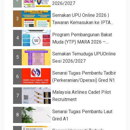
2026/2027
Semakan UPU Online 2026 |
3
Tawaran Kemasukan ke IPTA
Sesi 2026...
Program Pembangunan Bakat
4
Muda (YTP) MARA 2026 –
Semaka...
Semakan Temuduga UPUOnline
5
Sesi 2026/2027
Senarai Tugas Pembantu Tadbir
6
(Perkeranian/Operasi) Gred N1
Malaysia Airlines Cadet Pilot
7
Recruitment
Senarai Tugas Pembantu Laut
8
Gred A1