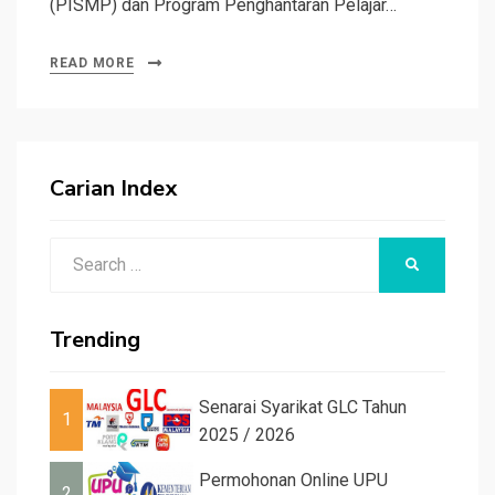
(PISMP) dan Program Penghantaran Pelajar…
READ MORE
Carian Index
Search
SEARCH
for:
Trending
Senarai Syarikat GLC Tahun
1
2025 / 2026
Permohonan Online UPU
2