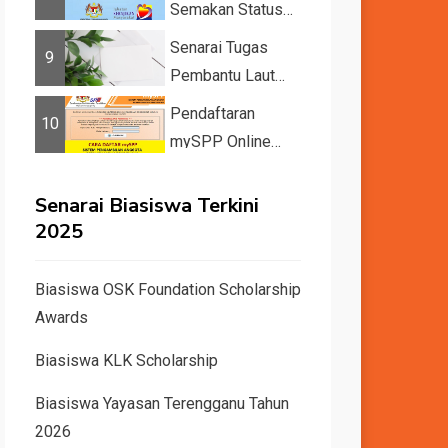
Semakan Status
11 Kategori
Senarai Tugas
9
Bantuan JKM
Pembantu Laut
2025
Gred A1
Pendaftaran
10
mySPP Online
2025 | Syarat
Pengambilan Khas
Senarai Biasiswa Terkini
Guru ...
2025
Biasiswa OSK Foundation Scholarship
Awards
Biasiswa KLK Scholarship
Biasiswa Yayasan Terengganu Tahun
2026