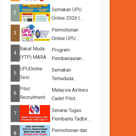
2026
Semakan UPU
2
Online 2026 |
Tawaran
Permohonan
3
Kemasukan ke
Online UPU
IPTA Sesi 2026...
2026/2027
Program
4
Pembangunan
Bakat Muda (YTP)
Semakan
5
MARA 2026 –
Temuduga
Semaka...
UPUOnline Sesi
Malaysia Airlines
6
2026/2027
Cadet Pilot
Recruitment
Senarai Tugas
7
Pembantu Tadbir
(Perkeranian/Operasi)
Permohonan dan
8
Gred N1