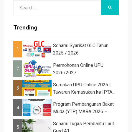
Search
SEARCH
for:
Trending
Senarai Syarikat GLC Tahun
1
2025 / 2026
Permohonan Online UPU
2
2026/2027
Semakan UPU Online 2026 |
3
Tawaran Kemasukan ke IPTA
Sesi 2026...
Program Pembangunan Bakat
4
Muda (YTP) MARA 2026 –
Semaka...
Senarai Tugas Pembantu Laut
5
Gred A1