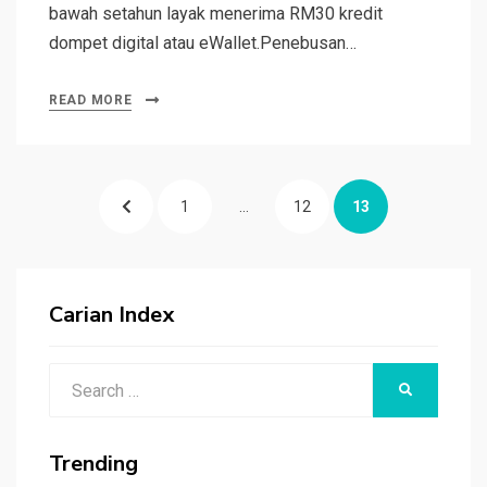
bawah setahun layak menerima RM30 kredit
dompet digital atau eWallet.Penebusan…
READ MORE
Posts
PREVIOUS
PAGE
PAGE
PAGE
1
…
12
13
pagination
PAGE
Carian Index
Search
SEARCH
for:
Trending