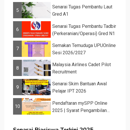
Semaka...
Senarai Tugas Pembantu Laut
5
Gred A1
Senarai Tugas Pembantu Tadbir
6
(Perkeranian/Operasi) Gred N1
Semakan Temuduga UPUOnline
7
Sesi 2026/2027
Malaysia Airlines Cadet Pilot
8
Recruitment
Senarai Skim Bantuan Awal
9
Pelajar IPT 2026
Pendaftaran mySPP Online
10
2025 | Syarat Pengambilan
Khas Guru ...
Senarai Biasiswa Terkini 2025