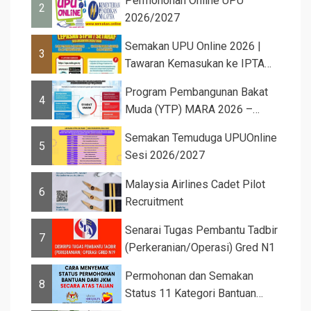
Permohonan Online UPU
2
2026/2027
Semakan UPU Online 2026 |
3
Tawaran Kemasukan ke IPTA
Sesi 2026...
Program Pembangunan Bakat
4
Muda (YTP) MARA 2026 –
Semaka...
Semakan Temuduga UPUOnline
5
Sesi 2026/2027
Malaysia Airlines Cadet Pilot
6
Recruitment
Senarai Tugas Pembantu Tadbir
7
(Perkeranian/Operasi) Gred N1
Permohonan dan Semakan
8
Status 11 Kategori Bantuan
JKM 2025