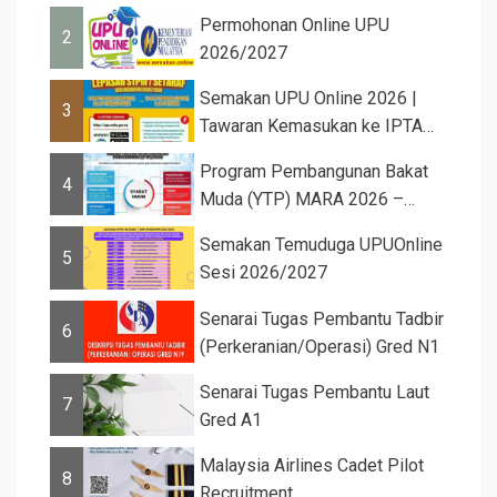
Permohonan Online UPU
2
2026/2027
Semakan UPU Online 2026 |
3
Tawaran Kemasukan ke IPTA
Sesi 2026...
Program Pembangunan Bakat
4
Muda (YTP) MARA 2026 –
Semaka...
Semakan Temuduga UPUOnline
5
Sesi 2026/2027
Senarai Tugas Pembantu Tadbir
6
(Perkeranian/Operasi) Gred N1
Senarai Tugas Pembantu Laut
7
Gred A1
Malaysia Airlines Cadet Pilot
8
Recruitment