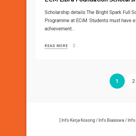
Scholarship details The Bright Spark Full S
Programme at ECiM. Students must have exce
achievement…
READ MORE
Posts
PAGE
P
1
2
pagination
[
Info Kerja Kosong
/
Info Biasiswa
/
Inf
Allium Theme by
TemplateLens
⋅
Powered by
WordPress