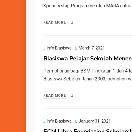
Sponsorship Programme oleh MARA untuk t
READ MORE
Posted
Info Biasiswa
March 7, 2021
on
Biasiswa Pelajar Sekolah Mene
Permohonan bagi BSM Tingkatan 1 dan 4 tel
Biasiswa Sebelum tahun 2003, pemohon ya
READ MORE
Posted
Info Biasiswa
January 31, 2021
on
ECM Libra Foundation Scholars