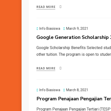
READ MORE
Posted
Info Biasiswa
March 9, 2021
on
Google Generation Scholarship
Google Scholarship Benefits Selected studen
other tuition. The program is open to stud
READ MORE
Posted
Info Biasiswa
March 8, 2021
on
Program Penajaan Pengajian Te
Program Penajaan Pengajian Tertiari (TESP