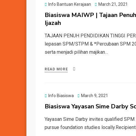
Posted
Info Bantuan Kerajaan
March 21, 2021
on
Biasiswa MAIWP | Tajaan Penuh 
Ijazah
TAJAAN PENUH PENDIDIKAN TINGGI PERI
lepasan SPM/STPM & *Percubaan SPM 202
serta menjadi pilihan majikan…
READ MORE
Posted
Info Biasiswa
March 9, 2021
on
Biasiswa Yayasan Sime Darby Sc
Yayasan Sime Darby invites qualified SPM 
pursue foundation studies locally.Recipient