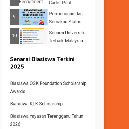
Cadet Pilot
Recruitment
Permohonan dan
9
Semakan Status
11 Kategori
Senarai Universiti
10
Bantuan JKM
Terbaik Malaysia
2025
dan Dunia Tahun
2026 &#82...
Senarai Biasiswa Terkini
2025
Biasiswa OSK Foundation Scholarship
Awards
Biasiswa KLK Scholarship
Biasiswa Yayasan Terengganu Tahun
2026