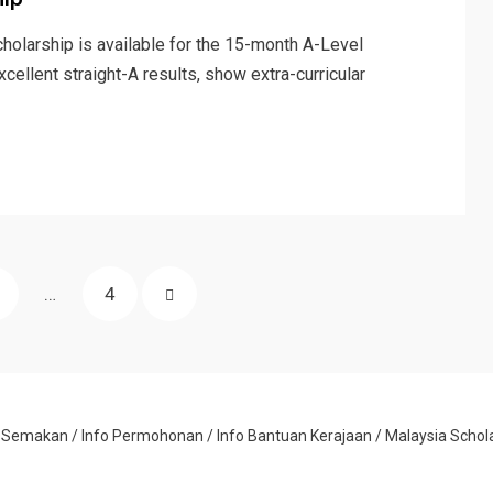
cholarship is available for the 15-month A-Level
llent straight-A results, show extra-curricular
AGE
PAGE
NEXT
…
4
PAGE
o Semakan
/
Info Permohonan
/
Info Bantuan Kerajaan
/ Malaysia Schol