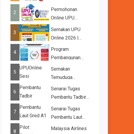
2026
Permohonan
2
Online UPU
2026/2027
Semakan UPU
3
Online 2026 |
Tawaran
Program
4
Kemasukan ke
Pembangunan
IPTA Sesi 2026...
Bakat Muda (YTP)
Semakan
5
MARA 2026 –
Temuduga
Semaka...
UPUOnline Sesi
Senarai Tugas
6
2026/2027
Pembantu Tadbir
(Perkeranian/Operasi)
Senarai Tugas
7
Gred N1
Pembantu Laut
Gred A1
Malaysia Airlines
8