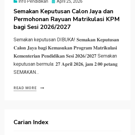
Posted
Info Pendidikan
April 25, 2026
on
Semakan Keputusan Calon Jaya dan
Permohonan Rayuan Matrikulasi KPM
bagi Sesi 2026/2027
Semakan keputusan DIBUKA! 𝐒𝐞𝐦𝐚𝐤𝐚𝐧 𝐊𝐞𝐩𝐮𝐭𝐮𝐬𝐚𝐧
𝐂𝐚𝐥𝐨𝐧 𝐉𝐚𝐲𝐚 𝐛𝐚𝐠𝐢 𝐊𝐞𝐦𝐚𝐬𝐮𝐤𝐚𝐧 𝐏𝐫𝐨𝐠𝐫𝐚𝐦 𝐌𝐚𝐭𝐫𝐢𝐤𝐮𝐥𝐚𝐬𝐢
𝐊𝐞𝐦𝐞𝐧𝐭𝐞𝐫𝐢𝐚𝐧 𝐏𝐞𝐧𝐝𝐢𝐝𝐢𝐤𝐚𝐧 𝐒𝐞𝐬𝐢 𝟐𝟎𝟐𝟔/𝟐𝟎𝟐𝟕 Semakan
keputusan bermula: 𝟐𝟕 𝐀𝐩𝐫𝐢𝐥 𝟐𝟎𝟐𝟔, 𝐣𝐚𝐦 𝟐.𝟎𝟎 𝐩𝐞𝐭𝐚𝐧𝐠
SEMAKAN…
READ MORE
Carian Index