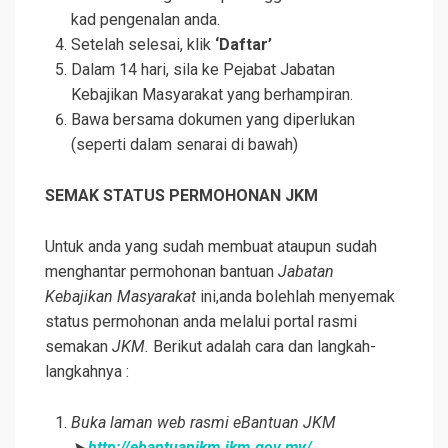
kad pengenalan anda.
Setelah selesai, klik
‘Daftar’
Dalam 14 hari, sila ke Pejabat Jabatan
Kebajikan Masyarakat yang berhampiran.
Bawa bersama dokumen yang diperlukan
(seperti dalam senarai di bawah)
SEMAK STATUS PERMOHONAN JKM
Untuk anda yang sudah membuat ataupun sudah
menghantar permohonan bantuan
Jabatan
Kebajikan Masyarakat
ini,anda bolehlah menyemak
status permohonan anda melalui portal rasmi
semakan
JKM.
Berikut adalah cara dan langkah-
langkahnya :
Buka laman web rasmi eBantuan JKM
➤
http://ebantuanjkm.jkm.gov.my/