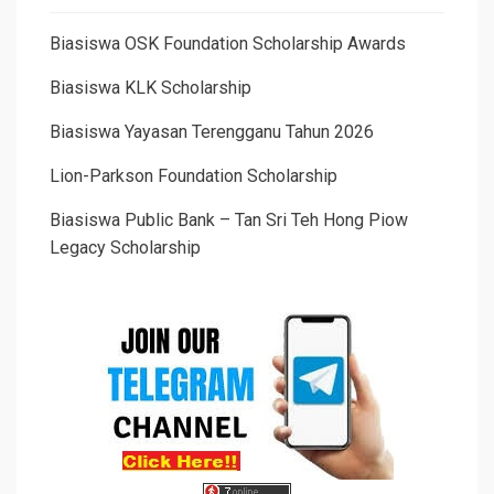
Biasiswa OSK Foundation Scholarship Awards
Biasiswa KLK Scholarship
Biasiswa Yayasan Terengganu Tahun 2026
Lion-Parkson Foundation Scholarship
Biasiswa Public Bank – Tan Sri Teh Hong Piow
Legacy Scholarship