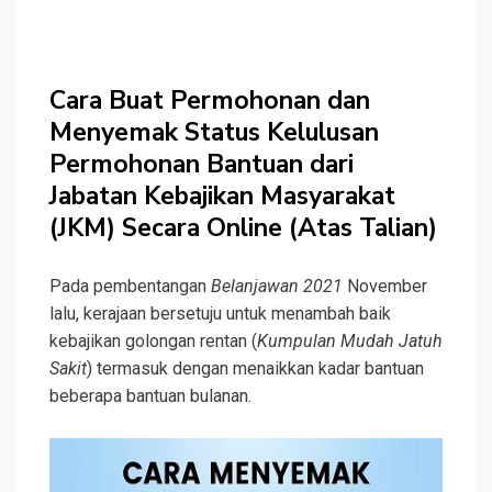
Cara Buat Permohonan dan
Menyemak Status Kelulusan
Permohonan Bantuan dari
Jabatan Kebajikan Masyarakat
(JKM) Secara Online (Atas Talian)
Pada pembentangan
Belanjawan 2021
November
lalu, kerajaan bersetuju untuk menambah baik
kebajikan golongan rentan (
Kumpulan Mudah Jatuh
Sakit
) termasuk dengan menaikkan kadar bantuan
beberapa bantuan bulanan.