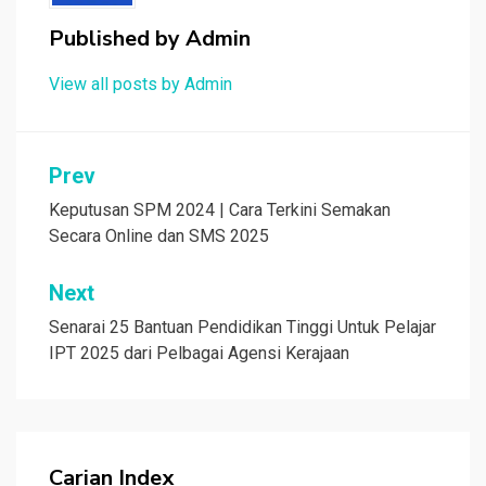
Published by
Admin
View all posts by Admin
Post
Prev
navigation
Keputusan SPM 2024 | Cara Terkini Semakan
Secara Online dan SMS 2025
Next
Senarai 25 Bantuan Pendidikan Tinggi Untuk Pelajar
IPT 2025 dari Pelbagai Agensi Kerajaan
Carian Index