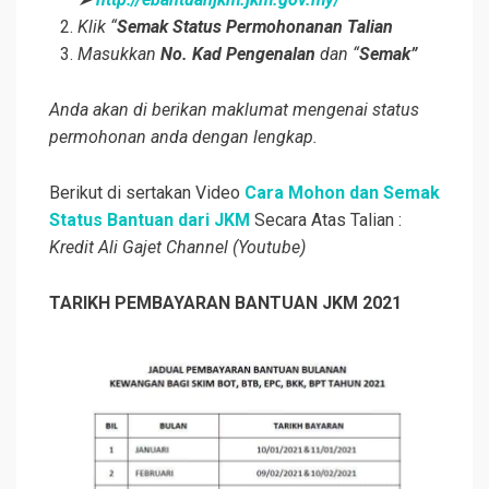
Klik “
Semak Status Permohonanan Talian
Masukkan
No. Kad Pengenalan
dan “
Semak”
Anda akan di berikan maklumat mengenai status
permohonan anda dengan lengkap.
Berikut di sertakan Video
Cara Mohon dan Semak
Status Bantuan dari JKM
Secara Atas Talian :
Kredit Ali Gajet Channel (Youtube)
TARIKH PEMBAYARAN BANTUAN JKM 2021