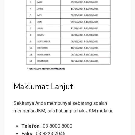
Maklumat Lanjut
Sekiranya Anda mempunyai sebarang soalan
mengenai JKM, sila hubungi pihak JKM melalui:
Telefon
: 03 8000 8000
Faks :
03 8323 2045