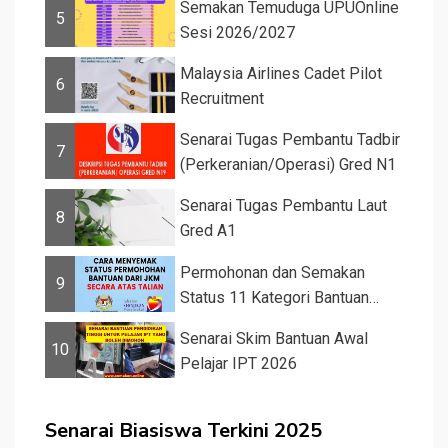
Semakan Temuduga UPUOnline
5
Sesi 2026/2027
Malaysia Airlines Cadet Pilot
6
Recruitment
Senarai Tugas Pembantu Tadbir
7
(Perkeranian/Operasi) Gred N1
Senarai Tugas Pembantu Laut
8
Gred A1
Permohonan dan Semakan
9
Status 11 Kategori Bantuan
JKM 2025
Senarai Skim Bantuan Awal
10
Pelajar IPT 2026
Senarai Biasiswa Terkini 2025