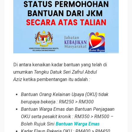
Di antara kenaikan kadar bantuan yang telah di
umumkan
Tengku Datuk Seri Zafrul Abdul
Aziz
ketika pembentangan itu adalah
:
Bantuan Orang Kelainan Upaya (OKU) tidak
berupaya bekerja : RM250 > RM300
Bantuan Warga Emas dan Bantuan Penjagaan
OKU serta pesakit kronik : RM350 > RM500 –
Boleh Rujuk Sini
Bantuan Warga Emas
Kadar Elaun Pekerja OKU : RM400 > RM450