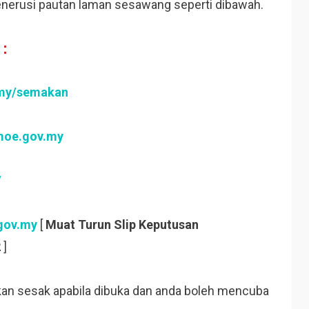
nerusi pautan laman sesawang seperti dibawah.
:
.my/semakan
.moe.gov.my
/
.gov.my
[
Muat Turun Slip Keputusan
2
]
kan sesak apabila dibuka dan anda boleh mencuba