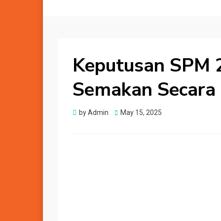
Keputusan SPM 20
Semakan Secara
Posted
by
Admin
May 15, 2025
on