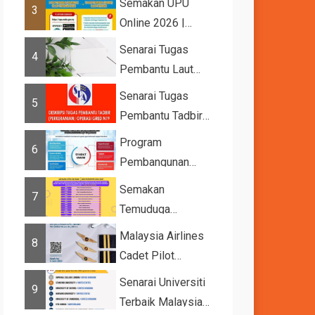
Semakan UPU
3
Online 2026 |
Tawaran
Senarai Tugas
4
Kemasukan ke
Pembantu Laut
IPTA Sesi 2026...
Gred A1
Senarai Tugas
5
Pembantu Tadbir
(Perkeranian/Operasi)
Program
6
Gred N1
Pembangunan
Bakat Muda (YTP)
Semakan
7
MARA 2026 –
Temuduga
Semaka...
UPUOnline Sesi
Malaysia Airlines
8
2026/2027
Cadet Pilot
Recruitment
Senarai Universiti
9
Terbaik Malaysia