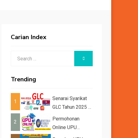
Carian Index
Search
SEARCH
for:
Trending
Senarai Syarikat
1
GLC Tahun 2025 /
2026
Permohonan
2
Online UPU
2026/2027