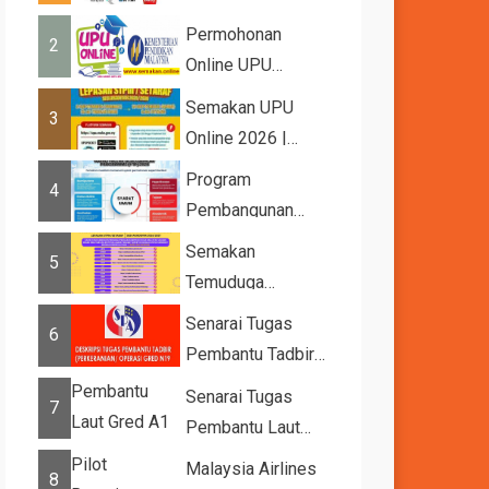
2026
Permohonan
2
Online UPU
2026/2027
Semakan UPU
3
Online 2026 |
Tawaran
Program
4
Kemasukan ke
Pembangunan
IPTA Sesi 2026...
Bakat Muda (YTP)
Semakan
5
MARA 2026 –
Temuduga
Semaka...
UPUOnline Sesi
Senarai Tugas
6
2026/2027
Pembantu Tadbir
(Perkeranian/Operasi)
Senarai Tugas
7
Gred N1
Pembantu Laut
Gred A1
Malaysia Airlines
8