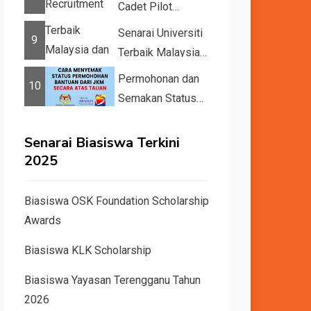
Cadet Pilot
Recruitment
Senarai Universiti
9
Terbaik Malaysia
dan Dunia Tahun
Permohonan dan
10
2026 &#82...
Semakan Status
11 Kategori
Bantuan JKM
Senarai Biasiswa Terkini
2025
2025
Biasiswa OSK Foundation Scholarship
Awards
Biasiswa KLK Scholarship
Biasiswa Yayasan Terengganu Tahun
2026