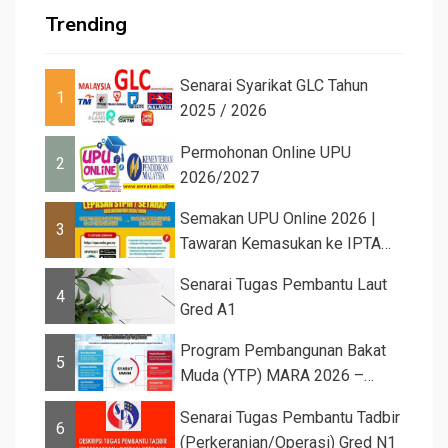
Trending
Senarai Syarikat GLC Tahun
1
2025 / 2026
Permohonan Online UPU
2
2026/2027
Semakan UPU Online 2026 |
3
Tawaran Kemasukan ke IPTA
Sesi 2026...
Senarai Tugas Pembantu Laut
4
Gred A1
Program Pembangunan Bakat
5
Muda (YTP) MARA 2026 –
Semaka...
Senarai Tugas Pembantu Tadbir
6
(Perkeranian/Operasi) Gred N1