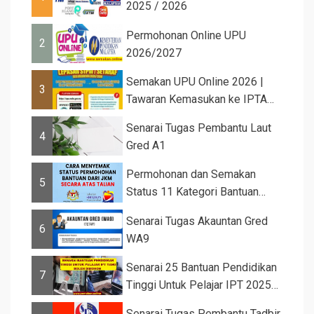
2025 / 2026
Permohonan Online UPU
2
2026/2027
Semakan UPU Online 2026 |
3
Tawaran Kemasukan ke IPTA
Sesi 2026...
Senarai Tugas Pembantu Laut
4
Gred A1
Permohonan dan Semakan
5
Status 11 Kategori Bantuan
JKM 2025
Senarai Tugas Akauntan Gred
6
WA9
Senarai 25 Bantuan Pendidikan
7
Tinggi Untuk Pelajar IPT 2025
d...
Senarai Tugas Pembantu Tadbir