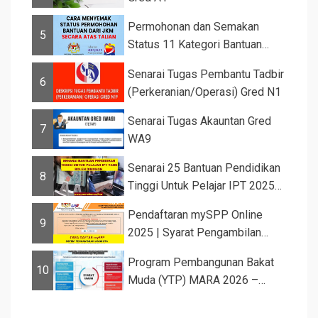
Permohonan dan Semakan
5
Status 11 Kategori Bantuan
JKM 2025
Senarai Tugas Pembantu Tadbir
6
(Perkeranian/Operasi) Gred N1
Senarai Tugas Akauntan Gred
7
WA9
Senarai 25 Bantuan Pendidikan
8
Tinggi Untuk Pelajar IPT 2025
d...
Pendaftaran mySPP Online
9
2025 | Syarat Pengambilan
Khas Guru ...
Program Pembangunan Bakat
10
Muda (YTP) MARA 2026 –
Semaka...