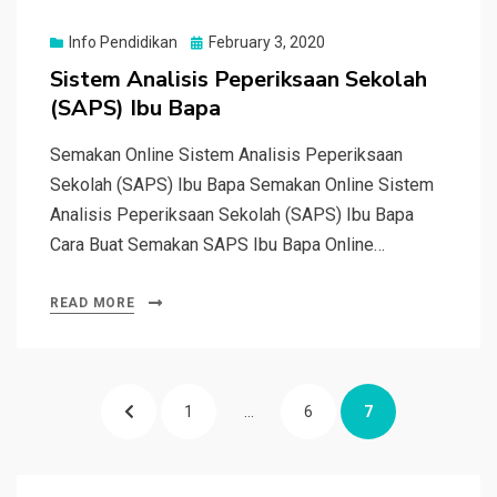
Posted
Info Pendidikan
February 3, 2020
on
Sistem Analisis Peperiksaan Sekolah
(SAPS) Ibu Bapa
Semakan Online Sistem Analisis Peperiksaan
Sekolah (SAPS) Ibu Bapa Semakan Online Sistem
Analisis Peperiksaan Sekolah (SAPS) Ibu Bapa
Cara Buat Semakan SAPS Ibu Bapa Online…
READ MORE
Posts
PREVIOUS
PAGE
PAGE
PAGE
1
…
6
7
pagination
PAGE