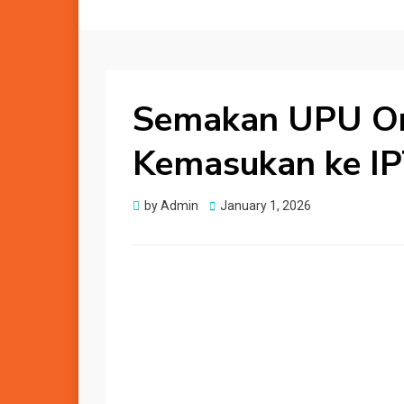
Semakan UPU On
Kemasukan ke IP
Posted
by
Admin
January 1, 2026
on