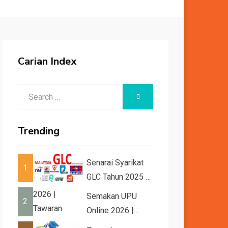
Carian Index
Search
SEARCH
for:
Trending
Senarai Syarikat
1
GLC Tahun 2025 /
2026
Semakan UPU
2
Online 2026 |
Tawaran