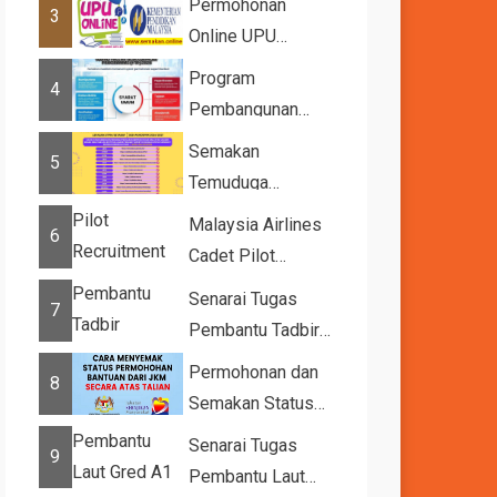
Permohonan
3
Kemasukan ke
Online UPU
IPTA Sesi 2026...
2026/2027
Program
4
Pembangunan
Bakat Muda (YTP)
Semakan
5
MARA 2026 –
Temuduga
Semaka...
UPUOnline Sesi
Malaysia Airlines
6
2026/2027
Cadet Pilot
Recruitment
Senarai Tugas
7
Pembantu Tadbir
(Perkeranian/Operasi)
Permohonan dan
8
Gred N1
Semakan Status
11 Kategori
Senarai Tugas
9
Bantuan JKM
Pembantu Laut
2025