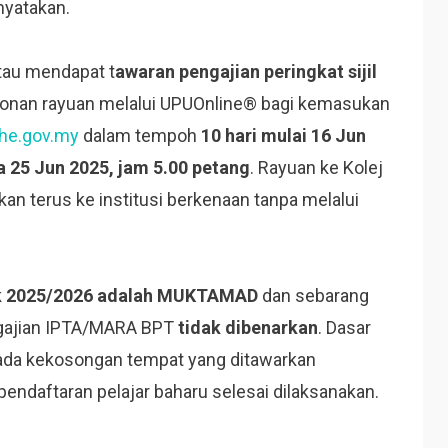
nyatakan.
tau mendapat t
awaran pengajian peringkat sijil
an rayuan melalui UPUOnline® bagi kemasukan
ohe.gov.my
dalam tempoh
10 hari mulai 16 Jun
a 25 Jun 2025, jam 5.00 petang
. Rayuan ke Kolej
n terus ke institusi berkenaan tanpa melalui
ik 2025/2026 adalah MUKTAMAD
dan sebarang
gajian IPTA/MARA BPT
tidak dibenarkan
. Dasar
pada kekosongan tempat yang ditawarkan
endaftaran pelajar baharu selesai dilaksanakan.