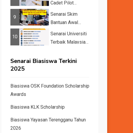
Cadet Pilot
Recruitment
Senarai Skim
9
Bantuan Awal
Pelajar IPT 2026
Senarai Universiti
10
Terbaik Malaysia
dan Dunia Tahun
2026 &#82...
Senarai Biasiswa Terkini
2025
Biasiswa OSK Foundation Scholarship
Awards
Biasiswa KLK Scholarship
Biasiswa Yayasan Terengganu Tahun
2026