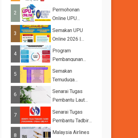
2026
Permohonan
2
Online UPU
2026/2027
Semakan UPU
3
Online 2026 |
Tawaran
Program
4
Kemasukan ke
Pembangunan
IPTA Sesi 2026...
Bakat Muda (YTP)
Semakan
5
MARA 2026 –
Temuduga
Semaka...
UPUOnline Sesi
Senarai Tugas
6
2026/2027
Pembantu Laut
Gred A1
Senarai Tugas
7
Pembantu Tadbir
(Perkeranian/Operasi)
Malaysia Airlines
8
Gred N1