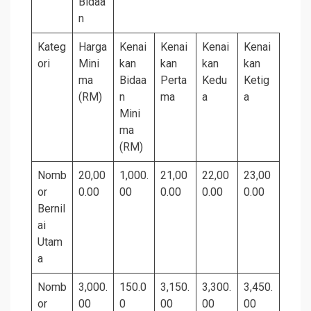
Bidaa
n
Kateg
Harga
Kenai
Kenai
Kenai
Kenai
ori
Mini
kan
kan
kan
kan
ma
Bidaa
Perta
Kedu
Ketig
(RM)
n
ma
a
a
Mini
ma
(RM)
Nomb
20,00
1,000.
21,00
22,00
23,00
or
0.00
00
0.00
0.00
0.00
Bernil
ai
Utam
a
Nomb
3,000.
150.0
3,150.
3,300.
3,450.
or
00
0
00
00
00