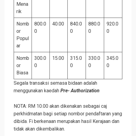
Mena
rik
Nomb
800.0
40.00
840.0
880.0
920.0
or
0
0
0
0
Popul
ar
Nomb
300.0
15.00
315.0
330.0
345.0
or
0
0
0
0
Biasa
Segala transaksi semasa bidaan adalah
menggunakan kaedah
Pre- Authorization
NOTA: RM 10.00 akan dikenakan sebagai caj
perkhidmatan bagi setiap nombor pendaftaran yang
dibida. Fi berkenaan merupakan hasil Kerajaan dan
tidak akan dikembalikan.