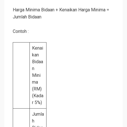
Harga Minima Bidaan + Kenaikan Harga Minima =
Jumlah Bidaan
Contoh :
Kenai
kan
Bidaa
n
Mini
ma
(RM)
(Kada
r 5%)
Jumla
h