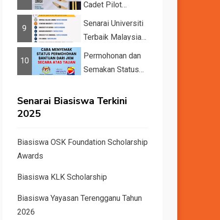
Cadet Pilot
Recruitment
Senarai Universiti
9
Terbaik Malaysia
dan Dunia Tahun
Permohonan dan
10
2026 &#82...
Semakan Status
11 Kategori
Bantuan JKM
Senarai Biasiswa Terkini
2025
2025
Biasiswa OSK Foundation Scholarship
Awards
Biasiswa KLK Scholarship
Biasiswa Yayasan Terengganu Tahun
2026