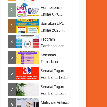
2026
Permohonan
2
Online UPU
2026/2027
Semakan UPU
3
Online 2026 |
Tawaran
Program
4
Kemasukan ke
Pembangunan
IPTA Sesi 2026...
Bakat Muda (YTP)
Semakan
5
MARA 2026 –
Temuduga
Semaka...
UPUOnline Sesi
Senarai Tugas
6
2026/2027
Pembantu Tadbir
(Perkeranian/Operasi)
Senarai Tugas
7
Gred N1
Pembantu Laut
Gred A1
Malaysia Airlines
8