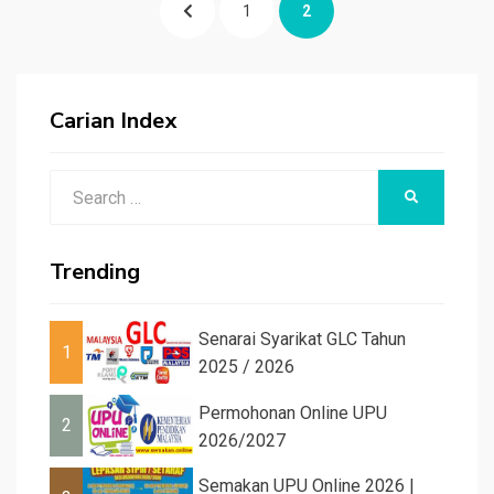
PREVIOUS
PAGE
PAGE
1
2
pagination
PAGE
Carian Index
Search
SEARCH
for:
Trending
Senarai Syarikat GLC Tahun
1
2025 / 2026
Permohonan Online UPU
2
2026/2027
Semakan UPU Online 2026 |