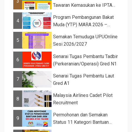
3
Tawaran Kemasukan ke IPTA
Sesi 2026...
Program Pembangunan Bakat
4
Muda (YTP) MARA 2026 –
Semaka...
Semakan Temuduga UPUOnline
5
Sesi 2026/2027
Senarai Tugas Pembantu Tadbir
6
(Perkeranian/Operasi) Gred N1
Senarai Tugas Pembantu Laut
7
Gred A1
Malaysia Airlines Cadet Pilot
8
Recruitment
Permohonan dan Semakan
9
Status 11 Kategori Bantuan
JKM 2025