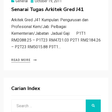
Posted
General
October 19, 2011
on
Senarai Tugas Arkitek Gred J41
Arkitek Gred J41 Kumpulan: Pengurusan dan
Profesional Kem/Jab: Pelbagai
Kementerian/Jabatan Jadual Gaji: P1T1
RM2088.25 – P1T23 RM4721.03 P2T1 RM2184.26
– P2T23 RM5015.88 P3T1…
READ MORE
Carian Index
Search
SEARCH
for: