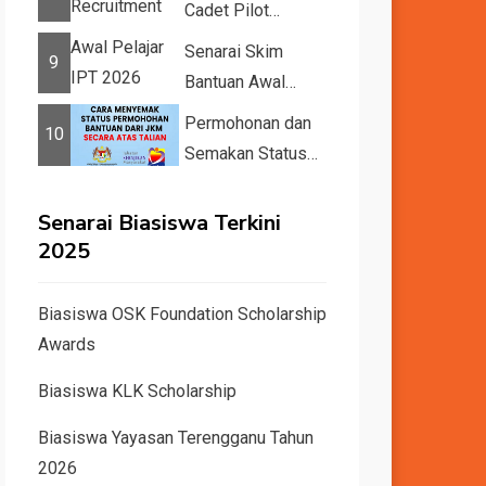
Cadet Pilot
Recruitment
Senarai Skim
9
Bantuan Awal
Pelajar IPT 2026
Permohonan dan
10
Semakan Status
11 Kategori
Bantuan JKM
Senarai Biasiswa Terkini
2025
2025
Biasiswa OSK Foundation Scholarship
Awards
Biasiswa KLK Scholarship
Biasiswa Yayasan Terengganu Tahun
2026