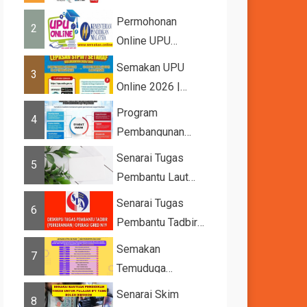
2026
Permohonan
2
Online UPU
2026/2027
Semakan UPU
3
Online 2026 |
Tawaran
Program
4
Kemasukan ke
Pembangunan
IPTA Sesi 2026...
Bakat Muda (YTP)
Senarai Tugas
5
MARA 2026 –
Pembantu Laut
Semaka...
Gred A1
Senarai Tugas
6
Pembantu Tadbir
(Perkeranian/Operasi)
Semakan
7
Gred N1
Temuduga
UPUOnline Sesi
Senarai Skim
8
2026/2027