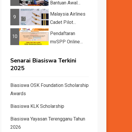
Bantuan Awal
Pelajar IPT 2026
Malaysia Airlines
9
Cadet Pilot
Recruitment
Pendaftaran
10
mySPP Online
2025 | Syarat
Pengambilan Khas
Senarai Biasiswa Terkini
Guru ...
2025
Biasiswa OSK Foundation Scholarship
Awards
Biasiswa KLK Scholarship
Biasiswa Yayasan Terengganu Tahun
2026