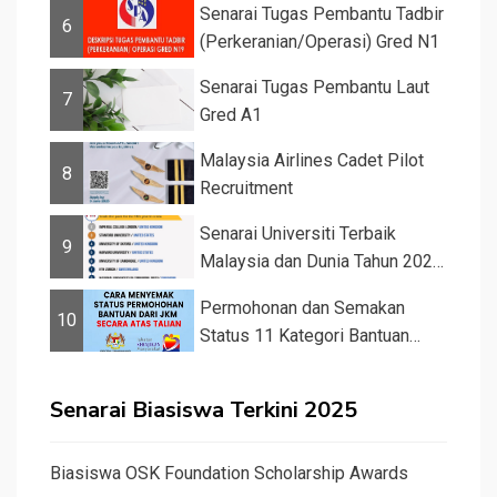
Senarai Tugas Pembantu Tadbir
6
(Perkeranian/Operasi) Gred N1
Senarai Tugas Pembantu Laut
7
Gred A1
Malaysia Airlines Cadet Pilot
8
Recruitment
Senarai Universiti Terbaik
9
Malaysia dan Dunia Tahun 2026
&#82...
Permohonan dan Semakan
10
Status 11 Kategori Bantuan
JKM 2025
Senarai Biasiswa Terkini 2025
Biasiswa OSK Foundation Scholarship Awards