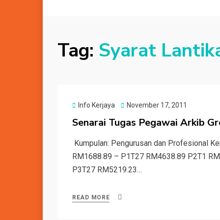
Tag:
Syarat Lantik
Posted
Info Kerjaya
November 17, 2011
on
Senarai Tugas Pegawai Arkib G
Kumpulan: Pengurusan dan Profesional Kem
RM1688.89 – P1T27 RM4638.89 P2T1 RM
P3T27 RM5219.23…
READ MORE