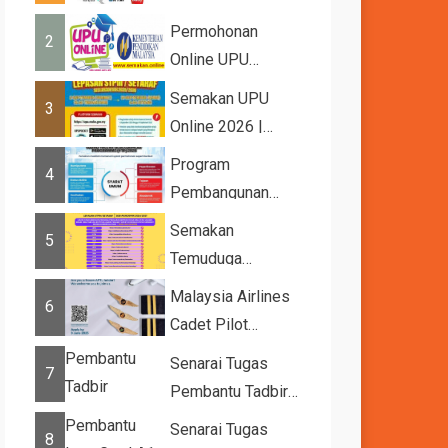
2026
Permohonan
2
Online UPU
2026/2027
Semakan UPU
3
Online 2026 |
Tawaran
Program
4
Kemasukan ke
Pembangunan
IPTA Sesi 2026...
Bakat Muda (YTP)
Semakan
5
MARA 2026 –
Temuduga
Semaka...
UPUOnline Sesi
Malaysia Airlines
6
2026/2027
Cadet Pilot
Recruitment
Senarai Tugas
7
Pembantu Tadbir
(Perkeranian/Operasi)
Senarai Tugas
8
Gred N1