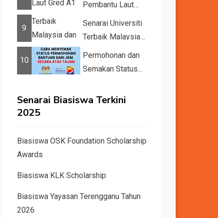
Pembantu Laut
Gred A1
Senarai Universiti
9
Terbaik Malaysia
dan Dunia Tahun
Permohonan dan
10
2026 &#82...
Semakan Status
11 Kategori
Bantuan JKM
Senarai Biasiswa Terkini
2025
2025
Biasiswa OSK Foundation Scholarship
Awards
Biasiswa KLK Scholarship
Biasiswa Yayasan Terengganu Tahun
2026