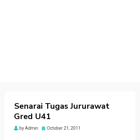
Senarai Tugas Jururawat
Gred U41
Posted
by
Admin
October 21, 2011
on