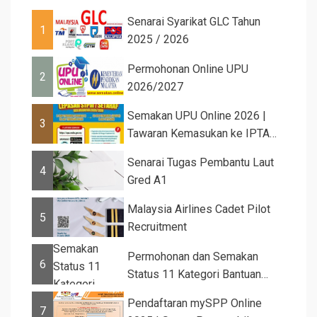
Senarai Syarikat GLC Tahun
1
2025 / 2026
Permohonan Online UPU
2
2026/2027
Semakan UPU Online 2026 |
3
Tawaran Kemasukan ke IPTA
Sesi 2026...
Senarai Tugas Pembantu Laut
4
Gred A1
Malaysia Airlines Cadet Pilot
5
Recruitment
Permohonan dan Semakan
6
Status 11 Kategori Bantuan
JKM 2025
Pendaftaran mySPP Online
7