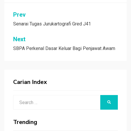
Post
Prev
navigation
Senarai Tugas Jurukartografi Gred J41
Next
SBPA Perkenal Dasar Keluar Bagi Penjawat Awam
Carian Index
Search
SEARCH
for:
Trending