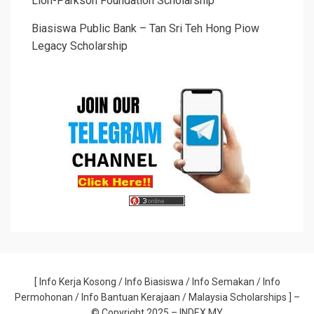
Lion-Parkson Foundation Scholarship
Biasiswa Public Bank – Tan Sri Teh Hong Piow
Legacy Scholarship
[
Info Kerja Kosong
/
Info Biasiswa
/
Info Semakan
/
Info
Permohonan
/
Info Bantuan Kerajaan
/ Malaysia Scholarships
] –
© Copyright 2025 –
INDEX.MY