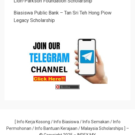
Lion-Parkson Foundation Scholarship
Biasiswa Public Bank – Tan Sri Teh Hong Piow
Legacy Scholarship
[
Info Kerja Kosong
/
Info Biasiswa
/
Info Semakan
/
Info
Permohonan
/
Info Bantuan Kerajaan
/ Malaysia Scholarships
] –
© Copyright 2025 –
INDEX.MY