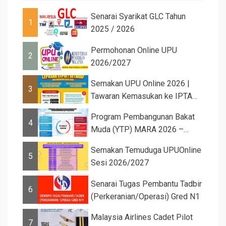
Senarai Syarikat GLC Tahun
1
2025 / 2026
Permohonan Online UPU
2
2026/2027
Semakan UPU Online 2026 |
3
Tawaran Kemasukan ke IPTA
Sesi 2026...
Program Pembangunan Bakat
4
Muda (YTP) MARA 2026 –
Semaka...
Semakan Temuduga UPUOnline
5
Sesi 2026/2027
Senarai Tugas Pembantu Tadbir
6
(Perkeranian/Operasi) Gred N1
Malaysia Airlines Cadet Pilot
7