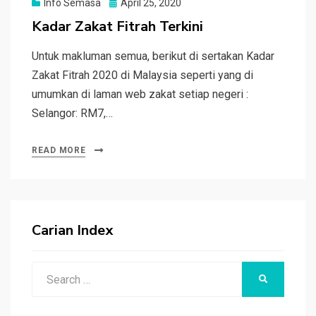
Posted
Info Semasa
April 25, 2020
on
Kadar Zakat Fitrah Terkini
Untuk makluman semua, berikut di sertakan Kadar
Zakat Fitrah 2020 di Malaysia seperti yang di
umumkan di laman web zakat setiap negeri :
Selangor: RM7,…
READ MORE
Carian Index
Search
SEARCH
for: