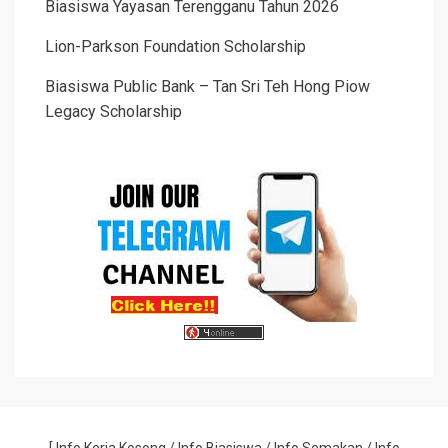
Biasiswa Yayasan Terengganu Tahun 2026
Lion-Parkson Foundation Scholarship
Biasiswa Public Bank – Tan Sri Teh Hong Piow
Legacy Scholarship
[
Info Kerja Kosong
/
Info Biasiswa
/
Info Semakan
/
Info