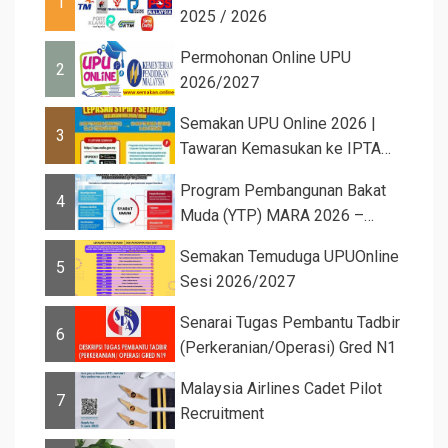
1
2025 / 2026
Permohonan Online UPU
2
2026/2027
Semakan UPU Online 2026 |
3
Tawaran Kemasukan ke IPTA
Sesi 2026...
Program Pembangunan Bakat
4
Muda (YTP) MARA 2026 –
Semaka...
Semakan Temuduga UPUOnline
5
Sesi 2026/2027
Senarai Tugas Pembantu Tadbir
6
(Perkeranian/Operasi) Gred N1
Malaysia Airlines Cadet Pilot
7
Recruitment