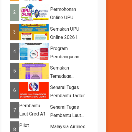
2026
Permohonan
2
Online UPU
2026/2027
Semakan UPU
3
Online 2026 |
Tawaran
Program
4
Kemasukan ke
Pembangunan
IPTA Sesi 2026...
Bakat Muda (YTP)
Semakan
5
MARA 2026 –
Temuduga
Semaka...
UPUOnline Sesi
Senarai Tugas
6
2026/2027
Pembantu Tadbir
(Perkeranian/Operasi)
Senarai Tugas
7
Gred N1
Pembantu Laut
Gred A1
Malaysia Airlines
8