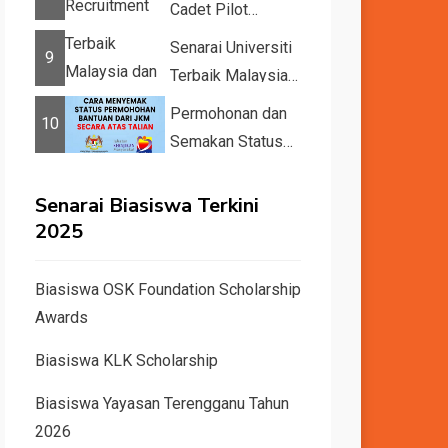
Cadet Pilot
Recruitment
Senarai Universiti
9
Terbaik Malaysia
dan Dunia Tahun
Permohonan dan
10
2026 &#82...
Semakan Status
11 Kategori
Bantuan JKM
Senarai Biasiswa Terkini
2025
2025
Biasiswa OSK Foundation Scholarship
Awards
Biasiswa KLK Scholarship
Biasiswa Yayasan Terengganu Tahun
2026