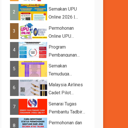
2026
Semakan UPU
2
Online 2026 |
Tawaran
Permohonan
3
Kemasukan ke
Online UPU
IPTA Sesi 2026...
2026/2027
Program
4
Pembangunan
Bakat Muda (YTP)
Semakan
5
MARA 2026 –
Temuduga
Semaka...
UPUOnline Sesi
Malaysia Airlines
6
2026/2027
Cadet Pilot
Recruitment
Senarai Tugas
7
Pembantu Tadbir
(Perkeranian/Operasi)
Permohonan dan
8
Gred N1