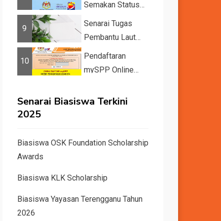
Semakan Status
11 Kategori
Senarai Tugas
9
Bantuan JKM
Pembantu Laut
2025
Gred A1
Pendaftaran
10
mySPP Online
2025 | Syarat
Pengambilan Khas
Senarai Biasiswa Terkini
Guru ...
2025
Biasiswa OSK Foundation Scholarship
Awards
Biasiswa KLK Scholarship
Biasiswa Yayasan Terengganu Tahun
2026