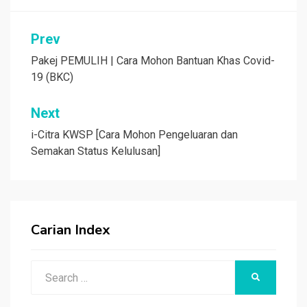
Post
Prev
navigation
Pakej PEMULIH | Cara Mohon Bantuan Khas Covid-
19 (BKC)
Next
i-Citra KWSP [Cara Mohon Pengeluaran dan
Semakan Status Kelulusan]
Carian Index
Search
SEARCH
for: