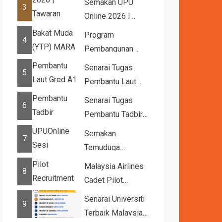
Semakan UPU
3
Online 2026 |
Tawaran
Program
4
Kemasukan ke
Pembangunan
IPTA Sesi 2026...
Bakat Muda (YTP)
Senarai Tugas
5
MARA 2026 –
Pembantu Laut
Semaka...
Gred A1
Senarai Tugas
6
Pembantu Tadbir
(Perkeranian/Operasi)
Semakan
7
Gred N1
Temuduga
UPUOnline Sesi
Malaysia Airlines
8
2026/2027
Cadet Pilot
Recruitment
Senarai Universiti
9
Terbaik Malaysia