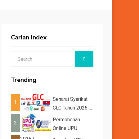
Carian Index
Search
SEARCH
for:
Trending
Senarai Syarikat
1
GLC Tahun 2025 /
2026
Permohonan
2
Online UPU
2026/2027