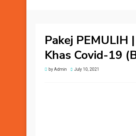
Pakej PEMULIH |
Khas Covid-19 (
Posted
by
Admin
July 10, 2021
on