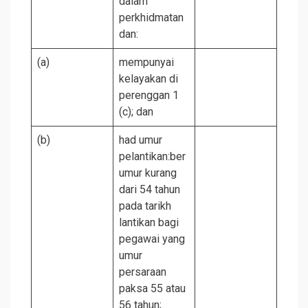
dalam
perkhidmatan
dan:
(a)
mempunyai
kelayakan di
perenggan 1
(c); dan
(b)
had umur
pelantikan:ber
umur kurang
dari 54 tahun
pada tarikh
lantikan bagi
pegawai yang
umur
persaraan
paksa 55 atau
56 tahun;