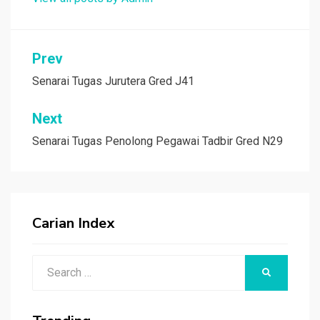
Post
Prev
navigation
Senarai Tugas Jurutera Gred J41
Next
Senarai Tugas Penolong Pegawai Tadbir Gred N29
Carian Index
Search
SEARCH
for: