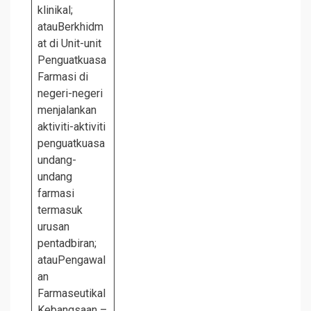
klinikal;
atauBerkhidm
at di Unit-unit
Penguatkuasa
Farmasi di
negeri-negeri
menjalankan
aktiviti-aktiviti
penguatkuasa
undang-
undang
farmasi
termasuk
urusan
pentadbiran;
atauPengawal
an
Farmaseutikal
Kebangsaan –