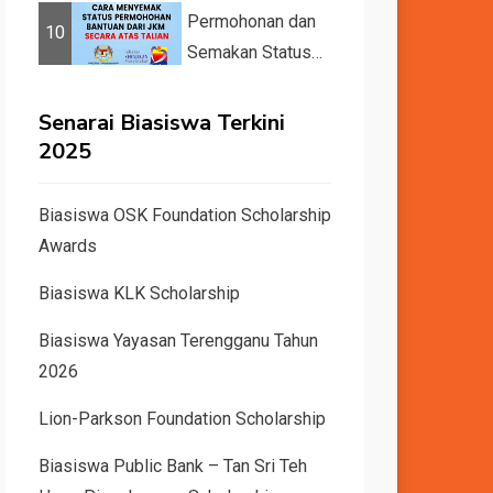
dan Dunia Tahun
Permohonan dan
10
2026 &#82...
Semakan Status
11 Kategori
Bantuan JKM
Senarai Biasiswa Terkini
2025
2025
Biasiswa OSK Foundation Scholarship
Awards
Biasiswa KLK Scholarship
Biasiswa Yayasan Terengganu Tahun
2026
Lion-Parkson Foundation Scholarship
Biasiswa Public Bank – Tan Sri Teh