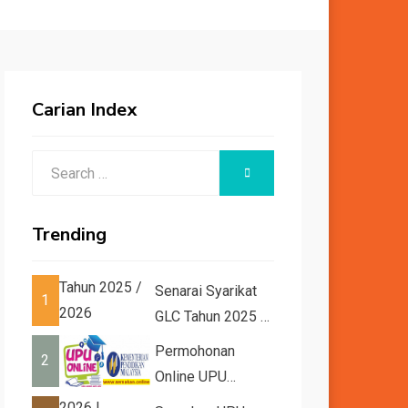
Carian Index
Search
SEARCH
for:
Trending
Senarai Syarikat
1
GLC Tahun 2025 /
2026
Permohonan
2
Online UPU
2026/2027