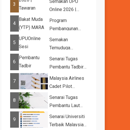
Semakan UPU
3
Online 2026 |
Tawaran
Program
4
Kemasukan ke
Pembangunan
IPTA Sesi 2026...
Bakat Muda (YTP)
Semakan
5
MARA 2026 –
Temuduga
Semaka...
UPUOnline Sesi
Senarai Tugas
6
2026/2027
Pembantu Tadbir
(Perkeranian/Operasi)
Malaysia Airlines
7
Gred N1
Cadet Pilot
Recruitment
Senarai Tugas
8
Pembantu Laut
Gred A1
Senarai Universiti
9
Terbaik Malaysia