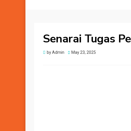
Senarai Tugas P
Posted
by
Admin
May 23, 2025
on